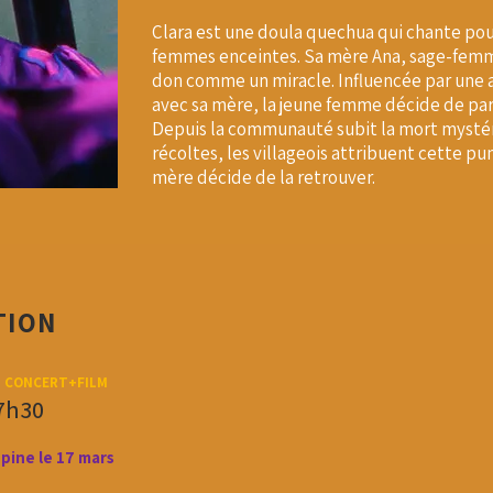
Clara est une doula quechua qui chante pou
femmes enceintes. Sa mère Ana, sage-femm
don comme un miracle. Influencée par une 
avec sa mère, la jeune femme décide de parti
Depuis la communauté subit la mort mystér
récoltes, les villageois attribuent cette pu
mère décide de la retrouver.
TION
0
CONCERT+FILM
17h30
épine le 17 mars