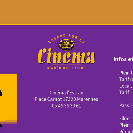
Infos et
Plein t
Tarif 
Local, 
Tarif -
Cinéma l'Estran
Place Carnot
17320 Marennes
Pass F
05 46 36 30 61
Films 
Plein :
Réduit