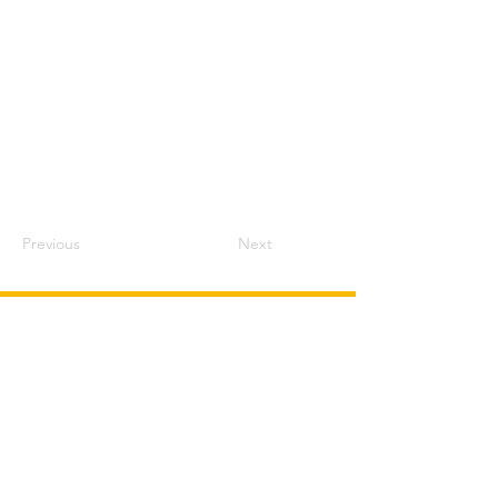
Previous
Next
Infos et
tarifs
Cinéma l'Estran
Place Carnot
17320 Marennes
05 46 36 30 61